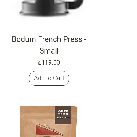
Bodum French Press -
Small
Price
₪119.00
Add to Cart