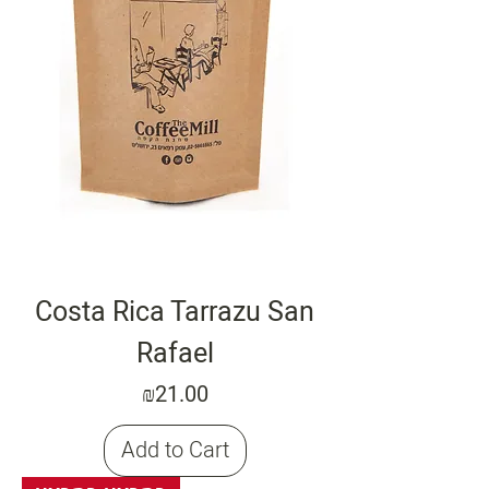
Costa Rica Tarrazu San
Rafael
Price
₪21.00
Add to Cart