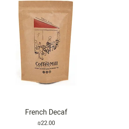
French Decaf
Price
₪22.00