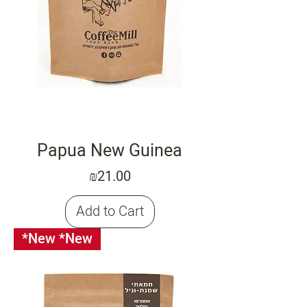
Papua New Guinea
Price
₪21.00
Add to Cart
*New *New