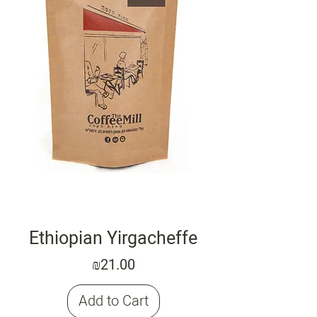
Ethiopian Yirgacheffe
Price
₪21.00
Add to Cart