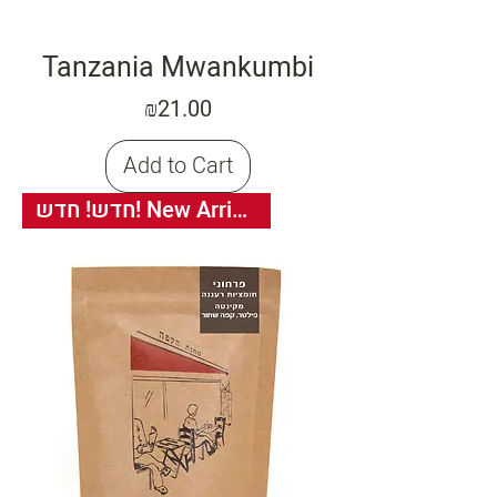
Tanzania Mwankumbi
Price
₪21.00
Add to Cart
חדש! חדש! New Arrival