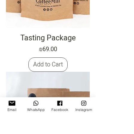
Tasting Package
Price
₪69.00
Add to Cart
Email
WhatsApp
Facebook
Instagram