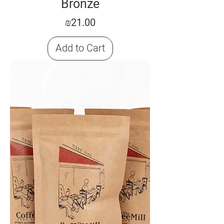
Bronze
Price
₪21.00
Add to Cart