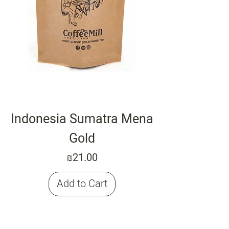
Indonesia Sumatra Mena
Gold
Price
₪21.00
Add to Cart