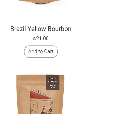
Brazil Yellow Bourbon
Price
₪21.00
Add to Cart