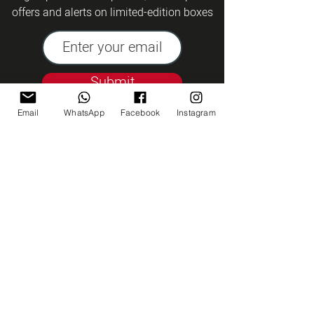
offers and alerts on limited-edition boxes
Submit
Email
WhatsApp
Facebook
Instagram
Kashrut Tzohar
Talk to us
coffeemill99@gmail.com