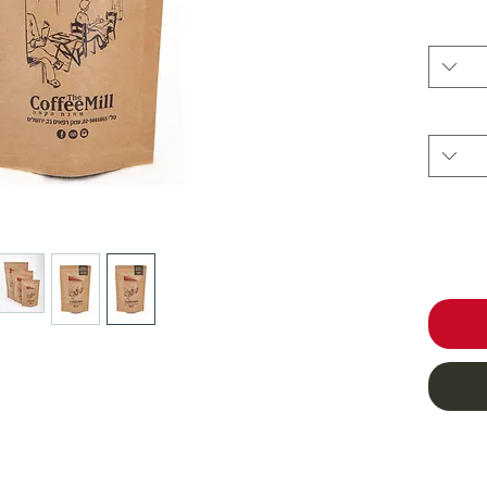
ב
 יושבת בגובה של 1600 מטר
רי
במטע
 עוד
ם